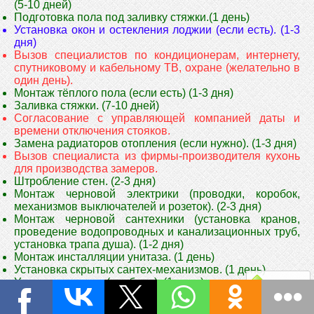
(5-10 дней)
Подготовка пола под заливку стяжки.(1 день)
Установка окон и остекления лоджии (если есть). (1-3
дня)
Вызов специалистов по кондиционерам, интернету,
спутниковому и кабельному ТВ, охране (желательно в
один день).
Монтаж тёплого пола (если есть) (1-3 дня)
Заливка стяжки. (7-10 дней)
Согласование с управляющей компанией даты и
времени отключения стояков.
Замена радиаторов отопления (если нужно). (1-3 дня)
Вызов специалиста из фирмы-производителя кухонь
для производства замеров.
Штробление стен. (2-3 дня)
Монтаж черновой электрики (проводки, коробок,
механизмов выключателей и розеток). (2-3 дня)
Монтаж черновой сантехники (установка кранов,
проведение водопроводных и канализационных труб,
установка трапа душа). (1-2 дня)
Монтаж инсталляции унитаза. (1 день)
Установка скрытых сантех-механизмов. (1 день)
Установка ванны (пробная). (1 день)
Наверх
Установка внешнего (уличного) блока кондиционера и
прокладка трассы до внутреннего блока. (1-2 дня)