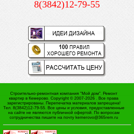
8(3842)12-79-55
Строительно-ремонтная компания "Мой дом". Ремонт
квартир в Кемерово. Copyright © 2007-2026 . Все права
зарегистрированы. Перепечатка материалов запрещена!
Тел. 8(3842)12-79-55. Все цены и условия, предоставленные
на сайте не являются публичной офертой. По вопросам
сотрудничества пишите на почту
kemerovo@365rem.ru