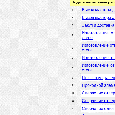
Подготовительные ра
Выезд мастера д
1
Вызов мастера 
2
Закуп и доставк
3
Изготовление от
4
стене
Изготовление от
5
стене
Изготовление от
6
Изготовление от
7
стене
Поиск и устране
8
Проходной элеме
9
Сверление отвер
10
Сверление отвер
11
Сверление сквозн
12