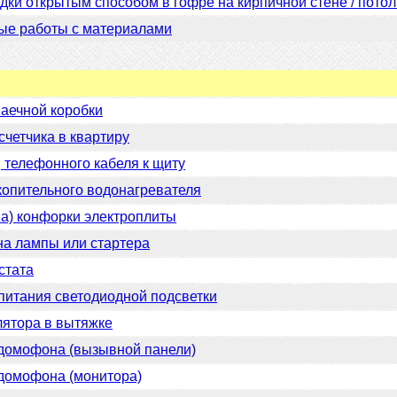
дки открытым способом в гофре на кирпичной стене / потол
ые работы с материалами
аечной коробки
счетчика в квартиру
 телефонного кабеля к щиту
опительного водонагревателя
на) конфорки электроплиты
на лампы или стартера
стата
 питания светодиодной подсветки
лятора в вытяжке
домофона (вызывной панели)
домофона (монитора)