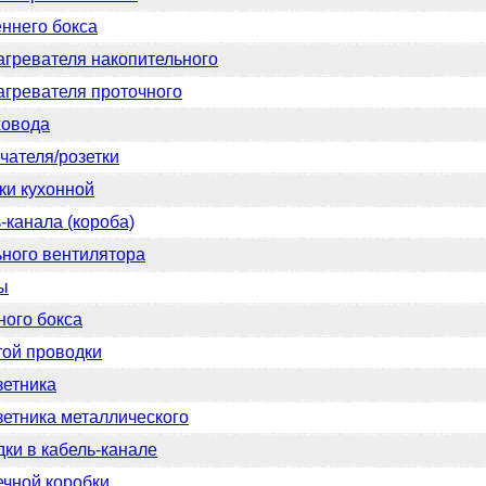
ннего бокса
гревателя накопительного
гревателя проточного
ховода
ателя/розетки
ки кухонной
-канала (короба)
ного вентилятора
ы
ого бокса
ой проводки
зетника
етника металлического
ки в кабель-канале
чной коробки