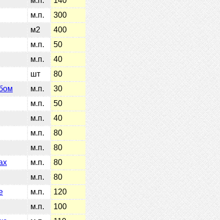
м.п.
140
м.п.
300
м2
400
м.п.
50
м.п.
40
шт
80
обом
м.п.
30
м.п.
50
м.п.
40
м.п.
80
м.п.
80
ах
м.п.
80
м.п.
80
е
м.п.
120
м.п.
100