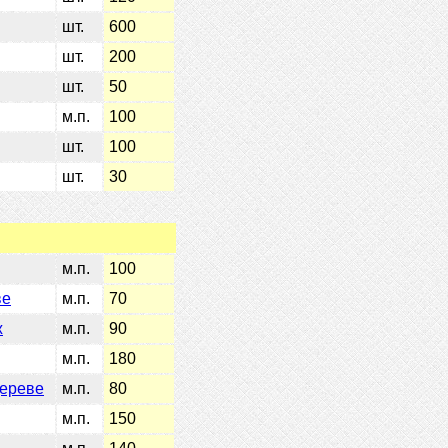
шт.
600
шт.
200
шт.
50
м.п.
100
шт.
100
шт.
30
м.п.
100
ве
м.п.
70
ж
м.п.
90
м.п.
180
дереве
м.п.
80
м.п.
150