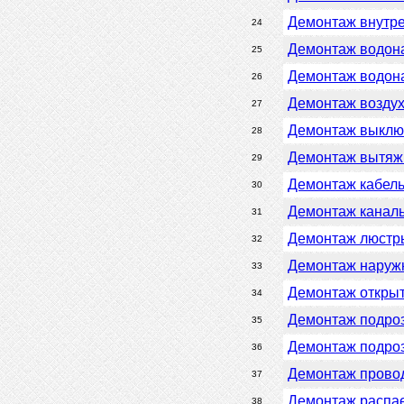
Демонтаж внутре
24
Демонтаж водона
25
Демонтаж водона
26
Демонтаж возду
27
Демонтаж выключ
28
Демонтаж вытяж
29
Демонтаж кабель
30
Демонтаж каналь
31
Демонтаж люстр
32
Демонтаж наружн
33
Демонтаж открыт
34
Демонтаж подро
35
Демонтаж подроз
36
Демонтаж провод
37
Демонтаж распае
38