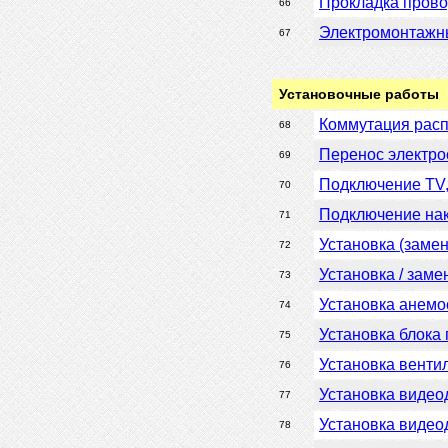
Прокладка прово
66
Электромонтажн
67
Установочные работы
Коммутация расп
68
Перенос электро
69
Подключение TV,
70
Подключение нак
71
Установка (заме
72
Установка / заме
73
Установка анемо
74
Установка блока
75
Установка венти
76
Установка видео
77
Установка видео
78