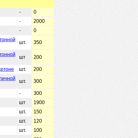
-
0
-
2000
-
0
тонной
шт.
350
етонной
шт
200
артоне
шт.
200
пичной
шт.
300
-
300
шт
1900
шт.
150
шт.
120
шт.
100