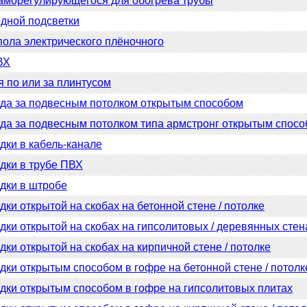
аморегулирующегося для обогрева трубы
дной подсветки
пола электрического плёночного
ВХ
я по или за плинтусом
да за подвесным потолком открытым способом
да за подвесным потолком типа армстронг открытым спос
дки в кабель-канале
дки в трубе ПВХ
дки в штробе
ки открытой на скобах на бетонной стене / потолке
дки открытой на скобах на гипсолитовых / деревянных стен
ки открытой на скобах на кирпичной стене / потолке
дки открытым способом в гофре на бетонной стене / потолк
дки открытым способом в гофре на гипсолитовых плитах