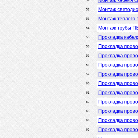
Монтаж кабеля с
51
Монтаж светодио
52
Монтаж тёплого 
53
Монтаж трубы П
54
Прокладка кабел
55
Прокладка прово
56
Прокладка прово
57
Прокладка прово
58
Прокладка прово
59
Прокладка прово
60
Прокладка провод
61
Прокладка прово
62
Прокладка провод
63
Прокладка прово
64
Прокладка прово
65