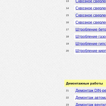
Сквозное сверлен
13
Сквозное сверлен
14
Сквозное сверлен
15
Сквозное сверлен
16
Штробление бето
17
Штробление газо
18
Штробление гипс
19
Штробление кирп
20
Демонтажные работы
Демонтаж DIN-р
21
Демонтаж автом
22
Демонтаж вентил
23